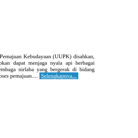
g Pemajuan Kebudayaan (UUPK) disahkan,
pkan dapat menjaga nyala api berbagai
embaga nirlaba yang bergerak di bidang
oses pemajuan....
Selengkapnya...