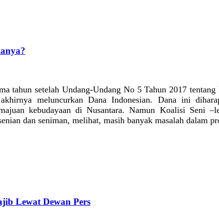
lanya?
Lima tahun setelah Undang-Undang No 5 Tahun 2017 tentan
 akhirnya meluncurkan Dana Indonesian. Dana ini dihara
emajuan kebudayaan di Nusantara. Namun Koalisi Seni –l
senian dan seniman, melihat, masih banyak masalah dalam pr
Wajib Lewat Dewan Pers