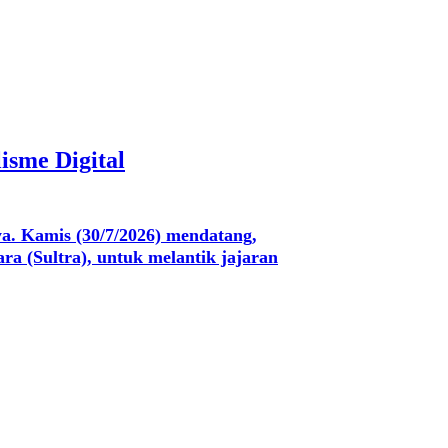
isme Digital
a. Kamis (30/7/2026) mendatang,
a (Sultra), untuk melantik jajaran