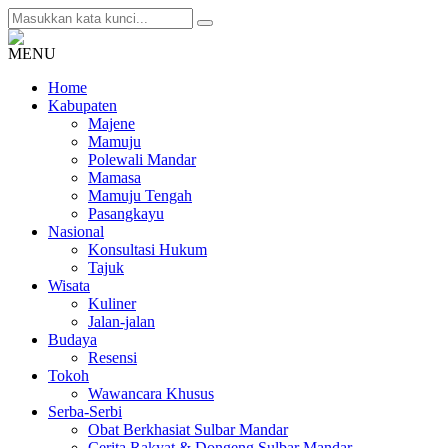
MENU
Home
Kabupaten
Majene
Mamuju
Polewali Mandar
Mamasa
Mamuju Tengah
Pasangkayu
Nasional
Konsultasi Hukum
Tajuk
Wisata
Kuliner
Jalan-jalan
Budaya
Resensi
Tokoh
Wawancara Khusus
Serba-Serbi
Obat Berkhasiat Sulbar Mandar
Cerita Rakyat & Dongeng Sulbar Mandar