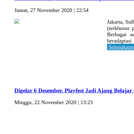
Jumat, 27 November 2020 | 22:54
Jakarta, Sul
(terkhusus 
Berbagai ac
beradaptasi
Selengkapn
Digelar 6 Desember, Playfest Jadi Ajang Belajar
Minggu, 22 November 2020 | 13:23
Jakarta, S
beradaptasi 
Tidak terke
film, dan la