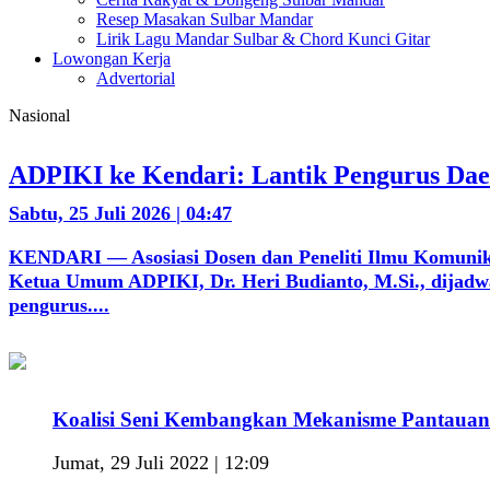
Resep Masakan Sulbar Mandar
Lirik Lagu Mandar Sulbar & Chord Kunci Gitar
Lowongan Kerja
Advertorial
Nasional
ADPIKI ke Kendari: Lantik Pengurus Daer
Sabtu, 25 Juli 2026 | 04:47
KENDARI — Asosiasi Dosen dan Peneliti Ilmu Komunika
Ketua Umum ADPIKI, Dr. Heri Budianto, M.Si., dijadwal
pengurus....
Koalisi Seni Kembangkan Mekanisme Pantauan
Jumat, 29 Juli 2022 | 12:09