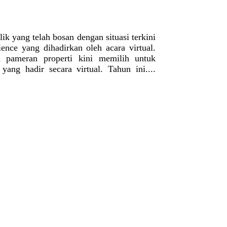
ik yang telah bosan dengan situasi terkini
ence yang dihadirkan oleh acara virtual.
an pameran properti kini memilih untuk
yang hadir secara virtual. Tahun ini....
n pandemi Covid-19, masyarakat semakin
juga beralih dari off air menjadi virtual.
eatif dan penikmat dunia hiburan (musik,
ne pada 6 Desember 2020. Playfest 2020....