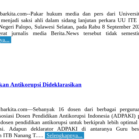
lbarkita.com--Pakar hukum media dan pers dari Universi
menjadi saksi ahli dalam sidang lanjutan perkara UU ITE 
Negeri Palopo, Sulawesi Selatan, pada Rabu 8 September 
rat jurnalis media Berita.News tersebut tidak semest
ya...
kan Antikorupsi Dideklarasikan
ulbarkita.com—Sebanyak 16 dosen dari berbagai pergurua
sosiasi Dosen Pendidikan Antikorupsi Indonesia (ADPAKI)
dosen pendidikan antikorupsi untuk berkiprah lebih optima
asi. Adapun deklarator ADPAKI di antaranya Guru bes
 ITB Nanang T.....
Selengkapnya...