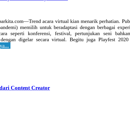
barkita.com—Trend acara virtual kian menarik perhatian. Publ
pandemi) memilih untuk beradaptasi dengan berbagai experi
ara seperti konferensi, festival, pertunjukan seni bahk
 dengan digelar secara virtual. Begitu juga Playfest 2020 
ya...
 dari Content Creator
ulbarkita.com—Setelah delapan bulan berdampingan denga
dengan kebiasaan baru. Berbagai festival dan acara hiburan 
cuali Playfest, festival yang mempertemukan para pegiat kr
innya). Tahun ini, Playfest akan diadakan secara virtual/onli