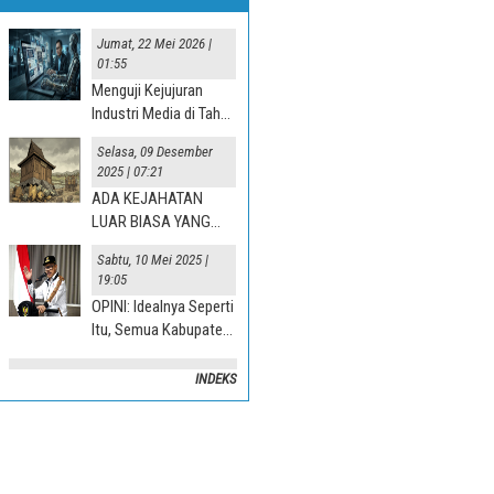
Jumat, 22 Mei 2026 |
01:55
Menguji Kejujuran
Industri Media di Tahun
“Jurnalisme AI” 2025
Selasa, 09 Desember
2025 | 07:21
ADA KEJAHATAN
LUAR BIASA YANG
TERJADI DI DESA
Sabtu, 10 Mei 2025 |
19:05
OPINI: Idealnya Seperti
Itu, Semua Kabupaten
Mesti Terlibat
INDEKS