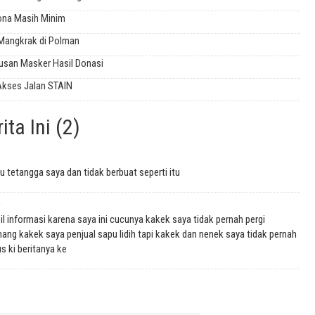
rona Masih Minim
Mangkrak di Polman
tusan Masker Hasil Donasi
Akses Jalan STAIN
ta Ini (2)
tu tetangga saya dan tidak berbuat seperti itu
0
bil informasi karena saya ini cucunya kakek saya tidak pernah pergi
ng kakek saya penjual sapu lidih tapi kakek dan nenek saya tidak pernah
s ki beritanya ke