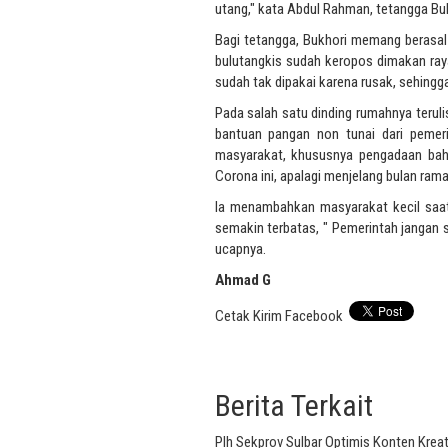
utang," kata Abdul Rahman, tetangga Buk
Bagi tetangga, Bukhori memang berasal
bulutangkis sudah keropos dimakan ray
sudah tak dipakai karena rusak, sehingg
Pada salah satu dinding rumahnya terul
bantuan pangan non tunai dari pemeri
masyarakat, khususnya pengadaan baha
Corona ini, apalagi menjelang bulan rama
Ia menambahkan masyarakat kecil saat
semakin terbatas, " Pemerintah jangan 
ucapnya.
Ahmad G
Cetak
Kirim
Facebook
Berita Terkait
Plh Sekprov Sulbar Optimis Konten Kre