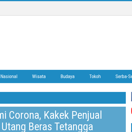
Nasional
Wisata
Budaya
Tokoh
Serba-Se
 Corona, Kakek Penjual
 Utang Beras Tetangga