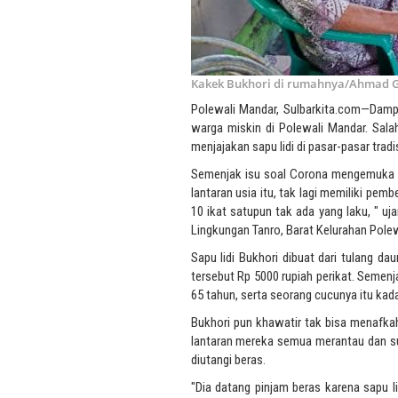
Kakek Bukhori di rumahnya/Ahmad G
Polewali Mandar, Sulbarkita.com—Damp
warga miskin di Polewali Mandar. Salah
menjajakan sapu lidi di pasar-pasar trad
Semenjak isu soal Corona mengemuka di 
lantaran usia itu, tak lagi memiliki pem
10 ikat satupun tak ada yang laku, " uj
Lingkungan Tanro, Barat Kelurahan Polew
Sapu lidi Bukhori dibuat dari tulang da
tersebut Rp 5000 rupiah perikat. Semen
65 tahun, serta seorang cucunya itu kada
Bukhori pun khawatir tak bisa menafkah
lantaran mereka semua merantau dan su
diutangi beras.
"Dia datang pinjam beras karena sapu lid