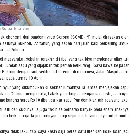
-Sulbarkita.com
ak ekonomi dari pandemi virus Corona (COVID-19) mulai dirasakan oleh
 satunya Bukhori, 72 tahun, yang saban hari jalan kaki berkeliling untuk
isional Polman.
masyarakat sebulan terakhir, difabel yang tak bisa mendengar alias tuli
beli. Jumlah sapu yang dijajakan tak pernah berkurang. “Saya bawa ke pasar
ar Bukhori dengan raut sedih saat ditemui di rumahnya, Jalan Masjid Jami,
ali pada Jumat, 10 April.
un nyiur yang dikumpulkan di sekitar rumahnya. Ia lantas menjajakan sapu
jak isu Corona mengemuka, kakek yang tinggal dengan sang istri, Jamaiya,
ng banting harga Rp 10 ribu tiga ikat sapu. Pun demikian tak ada yang laku.
i istri dan cucunya. Ia juga tak bisa berharap banyak pada enam anaknya
dah berkeluarga. Ia pun menyambangi sejumlah tetangganya untuk minta
inya tidak laku, tapi saya kasih saja beras satu liter dan tidak usah jadi