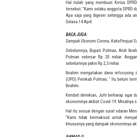
Hal itulah yang membuat Ketua DPRD
tersebut. "Kami selaku anggota DPRD d
Apa saja yang digeser sehingga ada ang
Selasa 14 April.
BACA JUGA:
Dampak Ekonomi Corona, KakePenjual Sa
Sebelumnya, Bupati Polman, Andi Ibra
Polman sebesar Rp 20 miliar. Angga
sebelumnya yakni Rp 2,5 miliar.
Ibrahim mengatakan dana refocusing di
(OPD) Pemkab Polman, " Itu belum terma
Ibrahim.
Kendati demikian, Jufri berharap agar
ekonominya akibat Covid-19. Misalnya s
Hal itu sesuai dengan surat edaran Men
"Kami tidak bermaksud untuk menyala
khususnya yang dampak ekonominya akib
AHMAD G