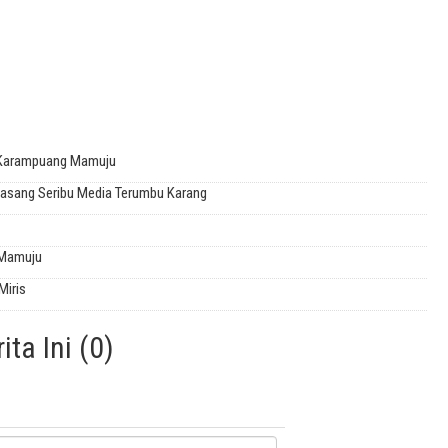
a Karampuang Mamuju
asang Seribu Media Terumbu Karang
 Mamuju
Miris
ta Ini (0)