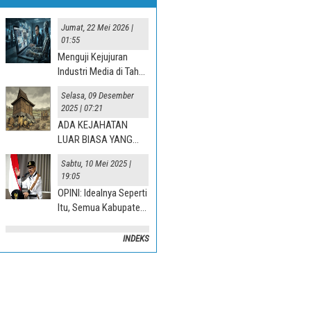
Jumat, 22 Mei 2026 |
01:55
Menguji Kejujuran
Industri Media di Tahun
“Jurnalisme AI” 2025
Selasa, 09 Desember
2025 | 07:21
ADA KEJAHATAN
LUAR BIASA YANG
TERJADI DI DESA
Sabtu, 10 Mei 2025 |
19:05
OPINI: Idealnya Seperti
Itu, Semua Kabupaten
Mesti Terlibat
INDEKS