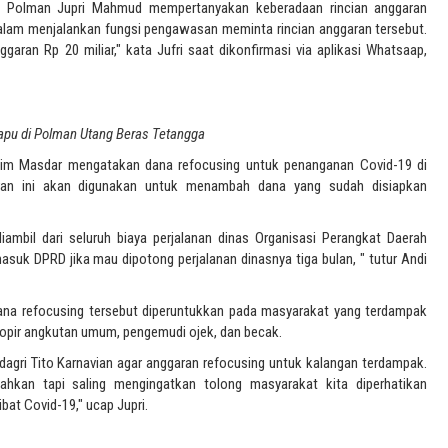
 Polman Jupri Mahmud mempertanyakan keberadaan rincian anggaran
alam menjalankan fungsi pengawasan meminta rincian anggaran tersebut.
garan Rp 20 miliar," kata Jufri saat dikonfirmasi via aplikasi Whatsaap,
pu di Polman Utang Beras Tetangga
him Masdar mengatakan dana refocusing untuk penanganan Covid-19 di
ran ini akan digunakan untuk menambah dana yang sudah disiapkan
ambil dari seluruh biaya perjalanan dinas Organisasi Perangkat Daerah
suk DPRD jika mau dipotong perjalanan dinasnya tiga bulan, " tutur Andi
 dana refocusing tersebut diperuntukkan pada masyarakat yang terdampak
opir angkutan umum, pengemudi ojek, dan becak.
dagri Tito Karnavian agar anggaran refocusing untuk kalangan terdampak.
hkan tapi saling mengingatkan tolong masyarakat kita diperhatikan
at Covid-19," ucap Jupri.