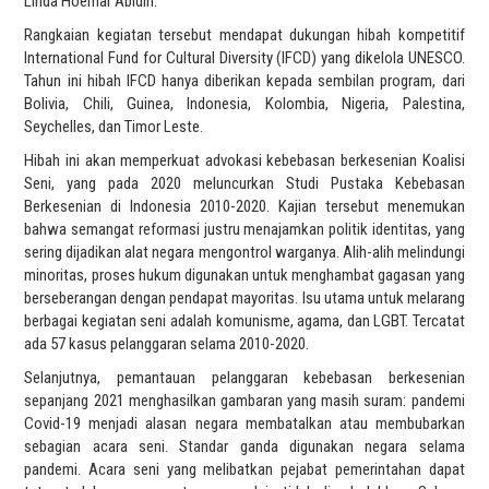
Linda Hoemar Abidin.
Rangkaian kegiatan tersebut mendapat dukungan hibah kompetitif
International Fund for Cultural Diversity (IFCD) yang dikelola UNESCO.
Tahun ini hibah IFCD hanya diberikan kepada sembilan program, dari
Bolivia, Chili, Guinea, Indonesia, Kolombia, Nigeria, Palestina,
Seychelles, dan Timor Leste.
Hibah ini akan memperkuat advokasi kebebasan berkesenian Koalisi
Seni, yang pada 2020 meluncurkan Studi Pustaka Kebebasan
Berkesenian di Indonesia 2010-2020. Kajian tersebut menemukan
bahwa semangat reformasi justru menajamkan politik identitas, yang
sering dijadikan alat negara mengontrol warganya. Alih-alih melindungi
minoritas, proses hukum digunakan untuk menghambat gagasan yang
berseberangan dengan pendapat mayoritas. Isu utama untuk melarang
berbagai kegiatan seni adalah komunisme, agama, dan LGBT. Tercatat
ada 57 kasus pelanggaran selama 2010-2020.
Selanjutnya, pemantauan pelanggaran kebebasan berkesenian
sepanjang 2021 menghasilkan gambaran yang masih suram: pandemi
Covid-19 menjadi alasan negara membatalkan atau membubarkan
sebagian acara seni. Standar ganda digunakan negara selama
pandemi. Acara seni yang melibatkan pejabat pemerintahan dapat