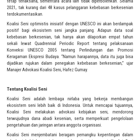
tetap terlaksana, sementara acara lain tidak diperbolehkan. Selama
2021, tak kurang dari 48 kasus pelanggaran kebebasan berkesenian
terdokumentasikan.
Koalisi Seni optimistis inisiatif dengan UNESCO ini akan berdampak
positif bagi ekosistem seni jangka panjang. Adapun data soal
kebebasan berkesenian, tak hanya akan dilaporkan empat tahun
sekali lewat Quadrennial Periodic Report tentang pelaksanaan
Konveksi UNESCO 2005 tentang Perlindungan dan Promosi
Keragaman Ekspresi Budaya. “Namun harapannya, data itu juga bisa
dijadikan rujukan dalam penegakan kebebasan berkesenian,” ujar
Manajer Advokasi Koalisi Seni, Hafez Gumay.
Tentang Koalisi Seni
Koalisi Seni adalah lembaga nirlaba yang bekerja membangun
ekosistem seni lebih baik di Indonesia. Untuk mencapai tujuannya,
Koalisi Seni melakukan advokasi kebijakan seni, mendorong
terwujudnya dana abadi kesenian, serta memperkuat pengelolaan
pengetahuan dan jaringan antara anggota organisasi.
Koalisi Seni menjembatani beragam pemangku kepentingan dalam