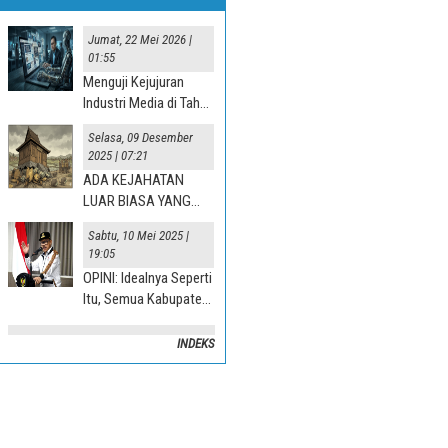
Jumat, 22 Mei 2026 |
01:55
Menguji Kejujuran
Industri Media di Tahun
“Jurnalisme AI” 2025
Selasa, 09 Desember
2025 | 07:21
ADA KEJAHATAN
LUAR BIASA YANG
TERJADI DI DESA
Sabtu, 10 Mei 2025 |
19:05
OPINI: Idealnya Seperti
Itu, Semua Kabupaten
Mesti Terlibat
INDEKS