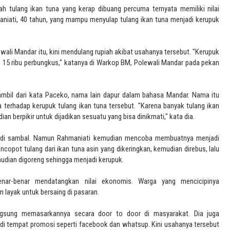
ah tulang ikan tuna yang kerap dibuang percuma ternyata memiliki nilai
aniati, 40 tahun, yang mampu menyulap tulang ikan tuna menjadi kerupuk
ali Mandar itu, kini mendulang rupiah akibat usahanya tersebut. "Kerupuk
p 15 ribu perbungkus," katanya di Warkop BM, Polewali Mandar pada pekan
iambil dari kata Paceko, nama lain dapur dalam bahasa Mandar. Nama itu
terhadap kerupuk tulang ikan tuna tersebut. "Karena banyak tulang ikan
an berpikir untuk dijadikan sesuatu yang bisa dinikmati," kata dia.
di sambal. Namun Rahmaniati kemudian mencoba membuatnya menjadi
copot tulang dari ikan tuna asin yang dikeringkan, kemudian direbus, lalu
mudian digoreng sehingga menjadi kerupuk.
enar-benar mendatangkan nilai ekonomis. Warga yang mencicipinya
layak untuk bersaing di pasaran.
angsung memasarkannya secara door to door di masyarakat. Dia juga
i tempat promosi seperti facebook dan whatsup. Kini usahanya tersebut