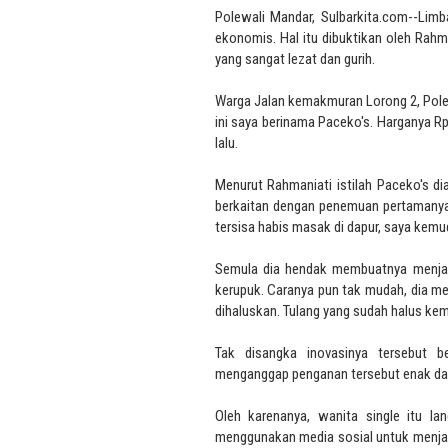
Polewali Mandar, Sulbarkita.com--Limb
ekonomis. Hal itu dibuktikan oleh Rahm
yang sangat lezat dan gurih.
Warga Jalan kemakmuran Lorong 2, Polew
ini saya berinama Paceko's. Harganya R
lalu.
Menurut Rahmaniati istilah Paceko's d
berkaitan dengan penemuan pertamanya 
tersisa habis masak di dapur, saya kemudi
Semula dia hendak membuatnya menja
kerupuk. Caranya pun tak mudah, dia men
dihaluskan. Tulang yang sudah halus ke
Tak disangka inovasinya tersebut b
menganggap penganan tersebut enak dan 
Oleh karenanya, wanita single itu l
menggunakan media sosial untuk menjad