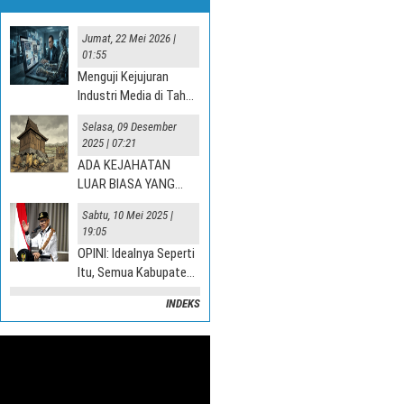
Jumat, 22 Mei 2026 |
01:55
Menguji Kejujuran
Industri Media di Tahun
“Jurnalisme AI” 2025
Selasa, 09 Desember
ADPIKI ke Kendari: Lantik Pengurus Dae
2025 | 07:21
Hingga Bawa Misi Transformasi Jurnali
ADA KEJAHATAN
Digital
LUAR BIASA YANG
TERJADI DI DESA
KENDARI — Asosiasi Dosen dan Peneliti Ilmu..........
Sabtu, 10 Mei 2025 |
SULTASI
19:05
UM: Tanah
g Saya
OPINI: Idealnya Seperti
jamkan Dijual
Itu, Semua Kabupaten
angga
Mesti Terlibat
INDEKS