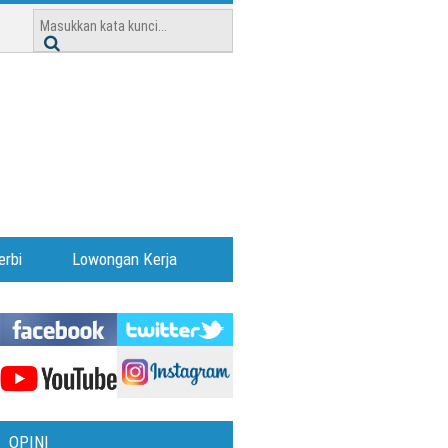
erbi
Lowongan Kerja
OPINI