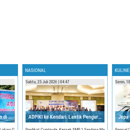
NASIONAL
KULINE
Sabtu, 25 Juli 2026 | 04:47
Senin, 1
Ini Tradisi Unik 17 Agustus-an di Sulbar, Kangen?
ADPIKI ke Kendari: Lantik Pengurus Daerah Hingga Bawa Misi Transformasi Jurnalisme Digital
 Lokasi Gempa
Predikat Cumlaude, Kepsek SMP 1 Sendana Majene Raih Gelar
Penjual 