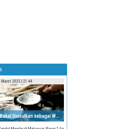
R
0 Maret 2025 | 21:44
Jepa Bakal Diusulkan sebagai Warisan Budaya UNESCO
 Doktor Bahasa di UNM
Cendol Mandar di Makassar, Biayai 2 Anak Hingga Sarjana