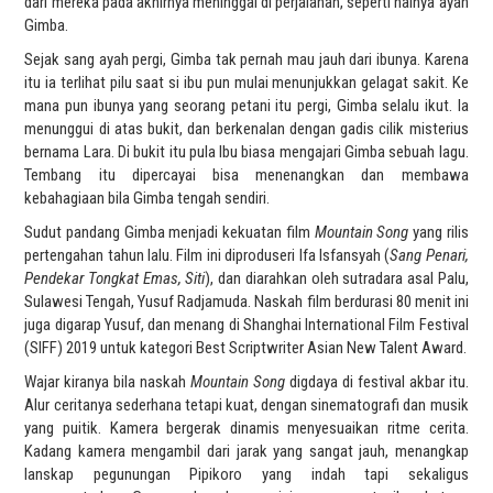
dari mereka pada akhirnya meninggal di perjalanan, seperti halnya ayah
Gimba.
Sejak sang ayah pergi, Gimba tak pernah mau jauh dari ibunya. Karena
itu ia terlihat pilu saat si ibu pun mulai menunjukkan gelagat sakit. Ke
mana pun ibunya yang seorang petani itu pergi, Gimba selalu ikut. Ia
menunggui di atas bukit, dan berkenalan dengan gadis cilik misterius
bernama Lara. Di bukit itu pula Ibu biasa mengajari Gimba sebuah lagu.
Tembang itu dipercayai bisa menenangkan dan membawa
kebahagiaan bila Gimba tengah sendiri.
Sudut pandang Gimba menjadi kekuatan film
Mountain Song
yang rilis
pertengahan tahun lalu. Film ini diproduseri Ifa Isfansyah (
Sang Penari,
Pendekar Tongkat Emas, Siti
), dan diarahkan oleh sutradara asal Palu,
Sulawesi Tengah, Yusuf Radjamuda. Naskah film berdurasi 80 menit ini
juga digarap Yusuf, dan menang di Shanghai International Film Festival
(SIFF) 2019 untuk kategori Best Scriptwriter Asian New Talent Award.
Wajar kiranya bila naskah
Mountain Song
digdaya di festival akbar itu.
Alur ceritanya sederhana tetapi kuat, dengan sinematografi dan musik
yang puitik. Kamera bergerak dinamis menyesuaikan ritme cerita.
Kadang kamera mengambil dari jarak yang sangat jauh, menangkap
lanskap pegunungan Pipikoro yang indah tapi sekaligus