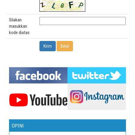
Silakan
masukkan
kode diatas
OPINI