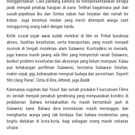
menggentarkan. Cara pandang kamera ini merepresentasikan betapa
jarak menjadi pelahap harapan di sana. Terlihat bagaimana jauh dan
susah-payahnya Ibu dan Gimba saban hari berjalan dari rumah ke
kebun. Juga beratnya medan yang mesti ditempuh warga saat
menggotong orang sakit dengan tandu.
Kritik sosial sejak awal sudah melekat di film ini. Prihal buruknya
akses, fasilitas kesehatan, serta transportasi, yang masih menjadi
momok di tengah moleknya alam Sulawesi. Kontradiksi ini menarik,
juga karena masih jarang ada film yang menyentuh ranah Sulawesi,
berikut problem kesehatan dan aksesnya yang belum mumpuni. Kalau
pun belakangan perfilman Sulawesi, terutama Sulawesi Selatan,
makin unjuk gigi, kebanyakan menyoal budaya dan percintaan. Seperti
film
Uang Panai’
,
Cinta di Bira
,
Athirah
, juga
Badik
.
Karenanya suguhan dari Yusuf dan rumah produksi Fourcolours Films
ini seolah menjadi penabuh genderang yang menyuarakan kondisi di
pedalaman. Bahwa ketidakadilan itu masih bertumbuh jauh di
Sulawesi sana. Bahwa dera kemiskinan masih meranggas dan
menghantui warga yang tak berdaya. Dan bahwa modernitas yang
begitu dielukan di kota-kota, bagi sebagian orang masih sebatas
utopia.